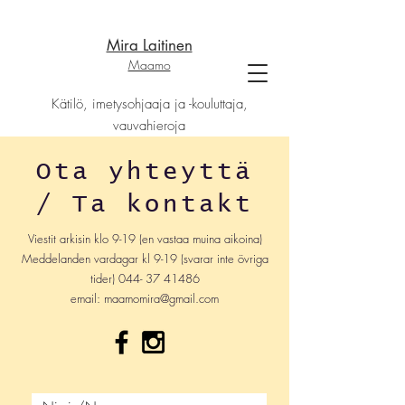
Mira Laitinen
Maamo
Kätilö, imetysohjaaja ja -kouluttaja,
vauvahieroja
Ota yhteyttä
/ Ta kontakt
Viestit arkisin klo 9-19 (en vastaa muina aikoina)
Meddelanden vardagar kl 9-19 (svarar inte övriga
tider)
044- 37 41486
email:
maamomira@gmail.com