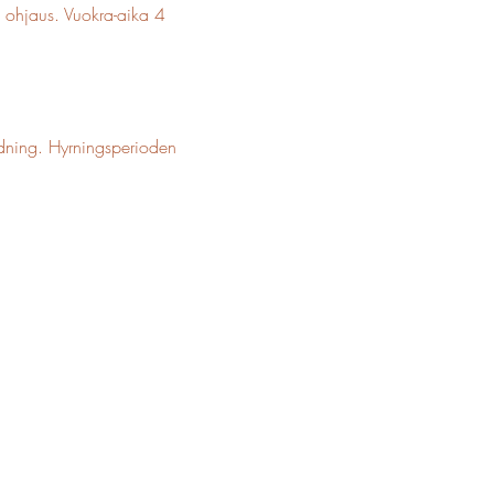
n ohjaus. Vuokra-aika 4
ledning. Hyrningsperioden