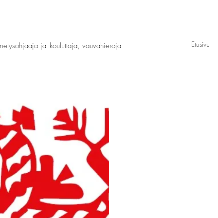
Etusivu
imetysohjaaja ja -kouluttaja, vauvahieroja
30 €