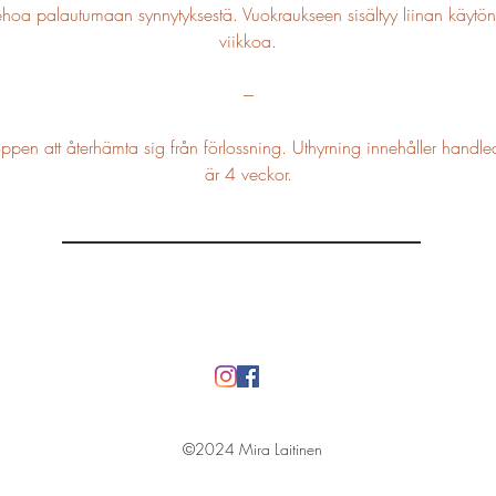
ehoa palautumaan synnytyksestä. Vuokraukseen sisältyy liinan käytö
viikkoa.
---
oppen att återhämta sig från förlossning. Uthyrning innehåller hand
är 4 veckor.
©2024 Mira Laitinen