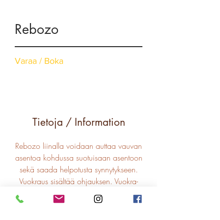
Rebozo
Varaa / Boka
Tietoja / Information
Rebozo liinalla voidaan auttaa vauvan
asentoa kohdussa suotuisaan asentoon
sekä saada helpotusta synnytykseen.
Vuokraus sisältää ohjauksen. Vuokra-
aika 4 viikkoa.
---